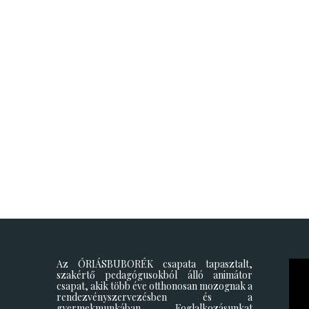
Az ÓRIÁSBUBORÉK csapata tapasztalt,
Vide
szakértő pedagógusokból álló animátor
csapat, akik több éve otthonosan mozognak a
rendezvényszervezésben és a
gyermekmunkában. Foglalkozásunkat