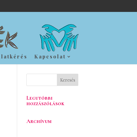
nlatkérés
Kapcsolat
Legutóbbi
hozzászólások
Archívum