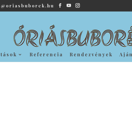
o@oriasbuborek.hu
atások
Referencia
Rendezvények
Ajá