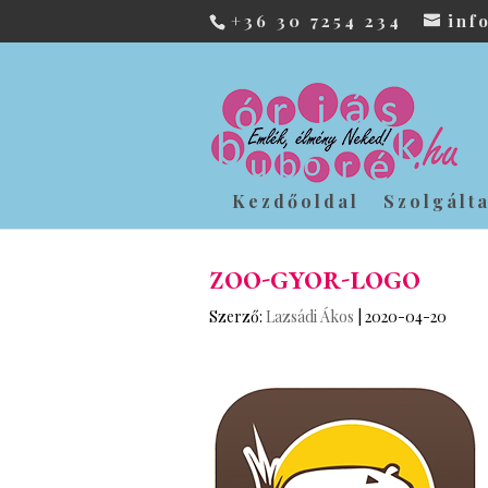
+36 30 7254 234
inf
Kezdőoldal
Szolgált
zoo-gyor-logo
Szerző:
Lazsádi Ákos
|
2020-04-20