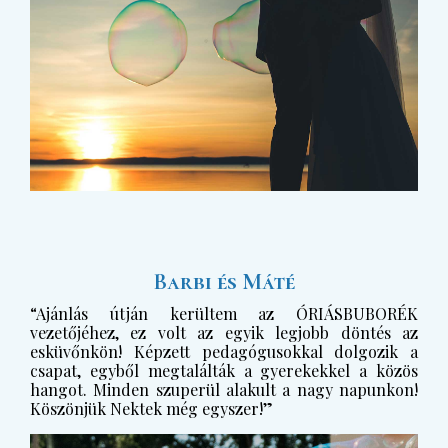
Barbi és Máté
“Ajánlás útján kerültem az ÓRIÁSBUBORÉK
vezetőjéhez, ez volt az egyik legjobb döntés az
esküvőnkön! Képzett pedagógusokkal dolgozik a
csapat, egyből megtalálták a gyerekekkel a közös
hangot. Minden szuperül alakult a nagy napunkon!
Köszönjük Nektek még egyszer!”