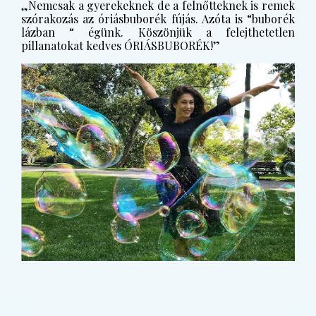
„Nemcsak a gyerekeknek de a felnőtteknek is remek
szórakozás az óriásbuborék fújás. Azóta is “buborék
lázban “ égünk. Köszönjük a felejthetetlen
pillanatokat kedves ÓRIÁSBUBORÉK!”