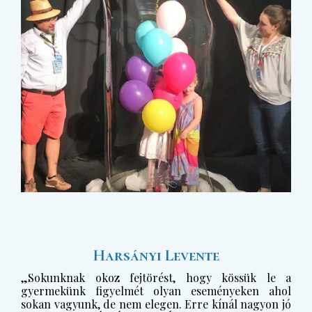
Harsányi Levente
„Sokunknak okoz fejtörést, hogy kössük le a
gyermekünk figyelmét olyan eseményeken ahol
sokan vagyunk, de nem elegen. Erre kínál nagyon jó