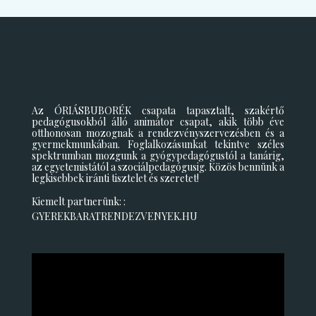
Az ÓRIÁSBUBORÉK csapata tapasztalt, szakértő
pedagógusokból álló animátor csapat, akik több éve
otthonosan mozognak a rendezvényszervezésben és a
gyermekmunkában. Foglalkozásunkat tekintve széles
spektrumban mozgunk a gyógypedagógustól a tanárig,
az egyetemistától a szociálpedagógusig. Közös bennünk a
legkisebbek iránti tisztelet és szeretet!
Kiemelt partnerünk: :
GYEREKBARATRENDEZVENYEK.HU
Videólejátszó