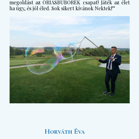
megoldást az ÓRIÁSBUBORÉK csapat! Játék az élet
ha úgy, és jól éled. Sok sikert kívánok Nektek!”
Horváth Éva