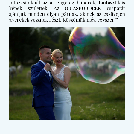
fotózásunknál az a rengeteg buborék, fantasztikus
képek születtek! Az ÓRIÁSBUBORÉK csapatát
ajánljuk minden olyan párnak, akinek az esküvőjén
gyerekek vesznek részt. Köszönjük még egyszer!”