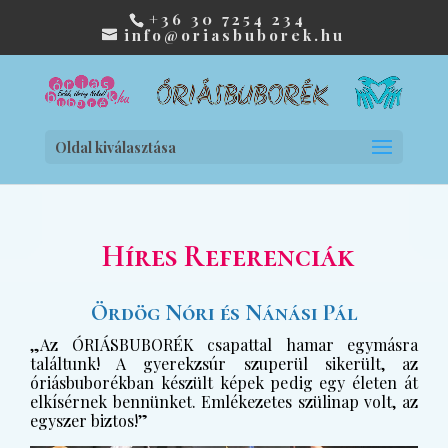
+36 30 7254 234
info@oriasbuborek.hu
Oldal kiválasztása
Híres Referenciák
Ördög Nóri és Nánási Pál
„Az ÓRIÁSBUBORÉK csapattal hamar egymásra
találtunk! A gyerekzsúr szuperül sikerült, az
óriásbuborékban készült képek pedig egy életen át
elkísérnek bennünket. Emlékezetes szülinap volt, az
egyszer biztos!”