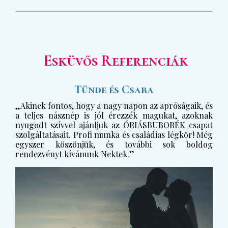
Esküvős Referenciák
Tünde és Csaba
„Akinek fontos, hogy a nagy napon az apróságaik, és
a teljes násznép is jól érezzék magukat, azoknak
nyugodt szívvel ajánljuk az ÓRIÁSBUBORÉK csapat
szolgáltatásait. Profi munka és családias légkör! Még
egyszer köszönjük, és további sok boldog
rendezvényt kívánunk Nektek.”