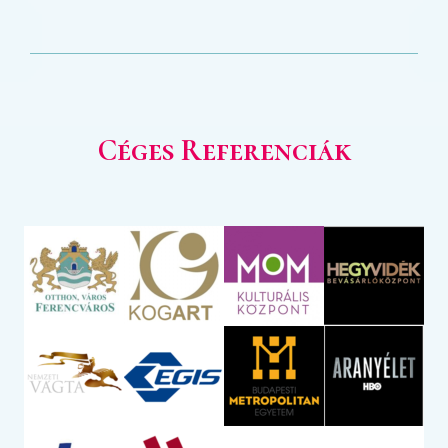
C
éges
Referenciák