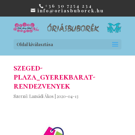
+36 30 7254 234
info@oriasbuborek.hu
Oldal kiválasztása
szeged-
plaza_gyerekbarat-
rendezvenyek
Szerző:
Lazsádi Ákos
|
2020-04-13