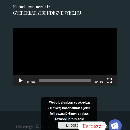
Kiemelt partnerünk: :
GYEREKBARATRENDEZVENYEK.HU
Videólejátszó
00:00
04:19
Weboldalunkon cookie-kat
(sütiket) használunk a jobb
felhasználó élmény miatt.
További információ
Elfogad
Kérdezz
Copyright © 2010-2020 ORIASBUBOREK.HU Minden