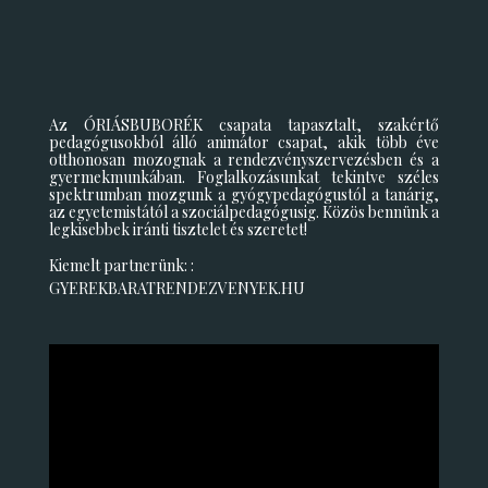
Az ÓRIÁSBUBORÉK csapata tapasztalt, szakértő
pedagógusokból álló animátor csapat, akik több éve
otthonosan mozognak a rendezvényszervezésben és a
gyermekmunkában. Foglalkozásunkat tekintve széles
spektrumban mozgunk a gyógypedagógustól a tanárig,
az egyetemistától a szociálpedagógusig. Közös bennünk a
legkisebbek iránti tisztelet és szeretet!
Kiemelt partnerünk: :
GYEREKBARATRENDEZVENYEK.HU
Videólejátszó