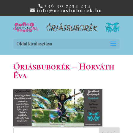
+36 30 7254 234
info@oriasbuborek.hu
Oldal kiválasztása
Óriásbuborék – Horváth
Éva