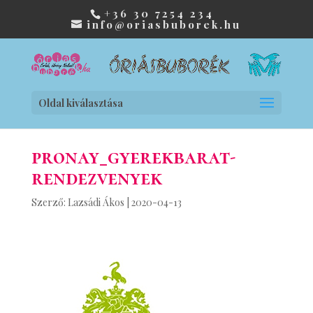
+36 30 7254 234
info@oriasbuborek.hu
Oldal kiválasztása
pronay_gyerekbarat-
rendezvenyek
Szerző:
Lazsádi Ákos
|
2020-04-13