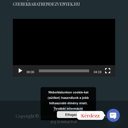
GYEREKBARATRENDEZVENYEK.HU
Videólejátszó
00:00
04:19
Weboldalunkon cookie-kat
(sütiket) használunk a jobb
felhasználó élmény miatt.
További információ
Elfogad
Kérdezz
Copyright © 2010-2020 ORIASBUBOREK.HU Minden
jog fenntartva!
Open