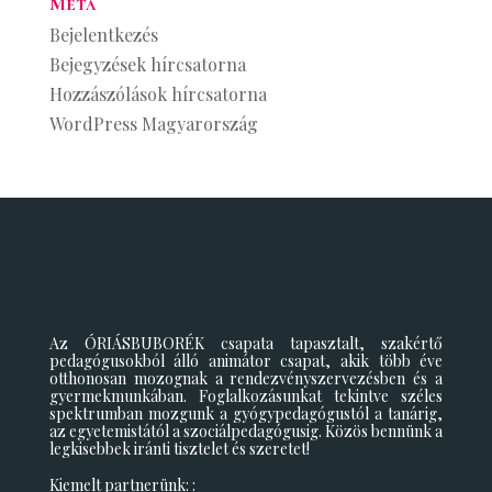
Meta
Bejelentkezés
Bejegyzések hírcsatorna
Hozzászólások hírcsatorna
WordPress Magyarország
Az ÓRIÁSBUBORÉK csapata tapasztalt, szakértő
pedagógusokból álló animátor csapat, akik több éve
otthonosan mozognak a rendezvényszervezésben és a
gyermekmunkában. Foglalkozásunkat tekintve széles
spektrumban mozgunk a gyógypedagógustól a tanárig,
az egyetemistától a szociálpedagógusig. Közös bennünk a
legkisebbek iránti tisztelet és szeretet!
Kiemelt partnerünk: :