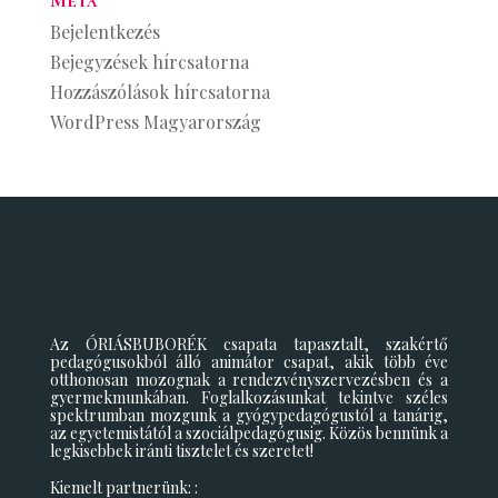
Meta
Bejelentkezés
Bejegyzések hírcsatorna
Hozzászólások hírcsatorna
WordPress Magyarország
Az ÓRIÁSBUBORÉK csapata tapasztalt, szakértő
pedagógusokból álló animátor csapat, akik több éve
otthonosan mozognak a rendezvényszervezésben és a
gyermekmunkában. Foglalkozásunkat tekintve széles
spektrumban mozgunk a gyógypedagógustól a tanárig,
az egyetemistától a szociálpedagógusig. Közös bennünk a
legkisebbek iránti tisztelet és szeretet!
Kiemelt partnerünk: :