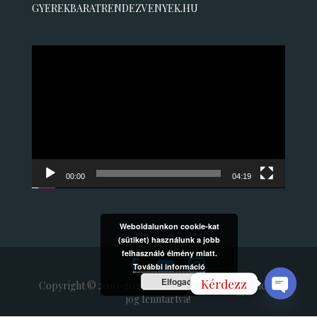
GYEREKBARATRENDEZVENYEK.HU
Videólejátszó
00:00
04:19
Weboldalunkon cookie-kat
(sütiket) használunk a jobb
felhasználó élmény miatt.
További információ
Elfogad
Kérdezz
Copyright © 2010-2020 ORIASBUBOREK.HU Minden
jog fenntartva!
Open
chaty