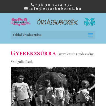
+36 30 7254 234
info@oriasbuborek.hu
Oldal kiválasztása
Gyerekzsúrra
Gyerekzsúr rendezvény
,
Szolgáltatások