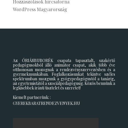
Hozzászólások hírcsatorna
WordPress Magyarország
Az ÓRIÁSBUBORÉK csapata tapasztalt, szakértő
pedagógusokból álló animátor csapat, akik több éve
otthonosan mozognak a rendezvényszervezésben és a
gyermekmunkában. Foglalkozásunkat tekintve széles
spektrumban mozgunk a gyógypedagógustól a tanárig,
az egyetemistától a szociálpedagógusig. Közös bennünk a
legkisebbek iránti tisztelet és szeretet!
Kiemelt partnerünk: :
GYEREKBARATRENDEZVENYEK.HU