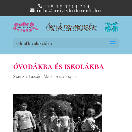
+36 30 7254 234
info@oriasbuborek.hu
Oldal kiválasztása
óvodákba és iskolákba
Szerző:
Lazsádi Ákos
|
2020-04-11