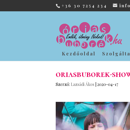
+36 30 7254 234
inf
Kezdőoldal
Szolgált
oriasbuborek-sho
Szerző:
Lazsádi Ákos
|
2020-04-17