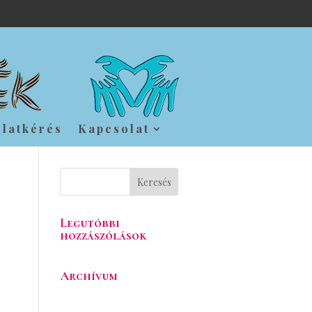
nlatkérés
Kapcsolat
Legutóbbi
hozzászólások
Archívum