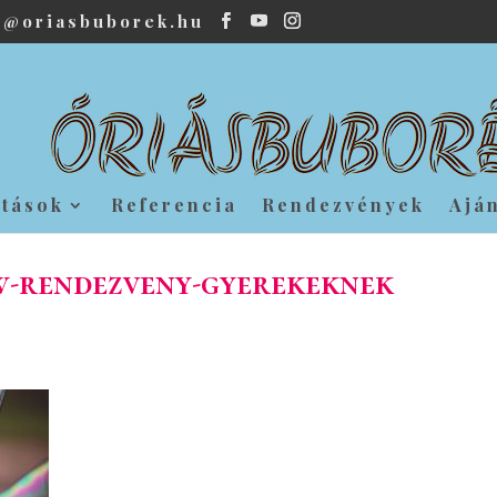
o@oriasbuborek.hu
atások
Referencia
Rendezvények
Ajá
w-rendezveny-gyerekeknek