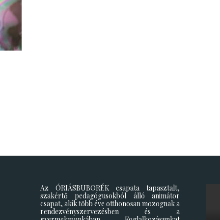
Az ÓRIÁSBUBORÉK csapata tapasztalt,
szakértő pedagógusokból álló animátor
csapat, akik több éve otthonosan mozognak a
rendezvényszervezésben és a
gyermekmunkában. Foglalkozásunkat