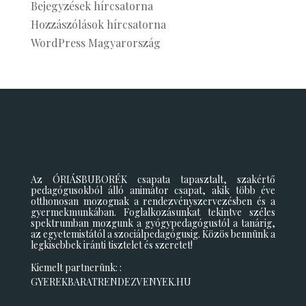
Bejegyzések hírcsatorna
Hozzászólások hírcsatorna
WordPress Magyarország
Az ÓRIÁSBUBORÉK csapata tapasztalt, szakértő
pedagógusokból álló animátor csapat, akik több éve
otthonosan mozognak a rendezvényszervezésben és a
gyermekmunkában. Foglalkozásunkat tekintve széles
spektrumban mozgunk a gyógypedagógustól a tanárig,
az egyetemistától a szociálpedagógusig. Közös bennünk a
legkisebbek iránti tisztelet és szeretet!
Kiemelt partnerünk: :
GYEREKBARATRENDEZVENYEK.HU