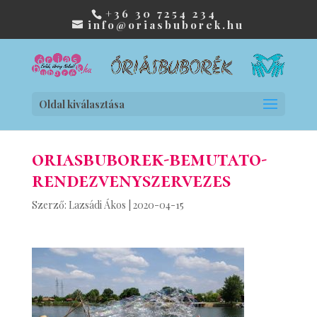
+36 30 7254 234
info@oriasbuborek.hu
Oldal kiválasztása
oriasbuborek-bemutato-
rendezvenyszervezes
Szerző:
Lazsádi Ákos
|
2020-04-15