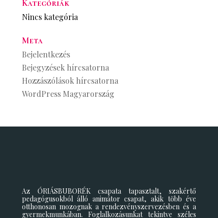
Kategóriák
Nincs kategória
Meta
Bejelentkezés
Bejegyzések hírcsatorna
Hozzászólások hírcsatorna
WordPress Magyarország
Az ÓRIÁSBUBORÉK csapata tapasztalt, szakértő
pedagógusokból álló animátor csapat, akik több éve
otthonosan mozognak a rendezvényszervezésben és a
gyermekmunkában. Foglalkozásunkat tekintve széles