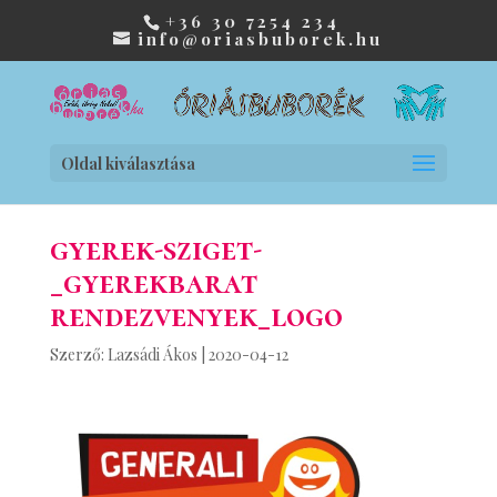
+36 30 7254 234
info@oriasbuborek.hu
Oldal kiválasztása
gyerek-sziget-
_gyerekbarat
rendezvenyek_logo
Szerző:
Lazsádi Ákos
|
2020-04-12