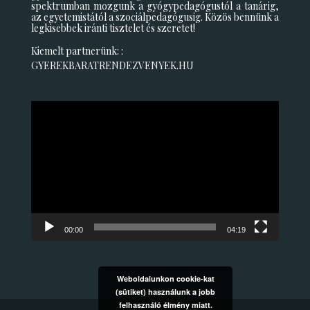
spektrumban mozgunk a gyógypedagógustól a tanárig,
az egyetemistától a szociálpedagógusig. Közös bennünk a
legkisebbek iránti tisztelet és szeretet!
Kiemelt partnerünk: :
GYEREKBARATRENDEZVENYEK.HU
Videólejátszó
00:00
04:19
Weboldalunkon cookie-kat
(sütiket) használunk a jobb
felhasználó élmény miatt.