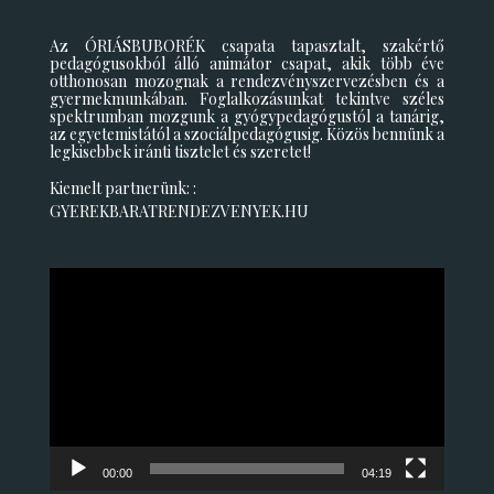
Az ÓRIÁSBUBORÉK csapata tapasztalt, szakértő
pedagógusokból álló animátor csapat, akik több éve
otthonosan mozognak a rendezvényszervezésben és a
gyermekmunkában. Foglalkozásunkat tekintve széles
spektrumban mozgunk a gyógypedagógustól a tanárig,
az egyetemistától a szociálpedagógusig. Közös bennünk a
legkisebbek iránti tisztelet és szeretet!
Kiemelt partnerünk: :
GYEREKBARATRENDEZVENYEK.HU
Videólejátszó
00:00
04:19