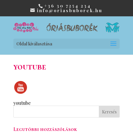
+36 30 7254 234
info@oriasbuborek.hu
Oldal kiválasztása
youtube
youtube
Legutóbbi hozzászólások