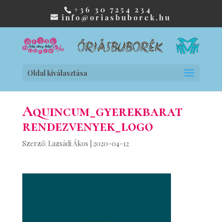
+36 30 7254 234
info@oriasbuborek.hu
Oldal kiválasztása
Aquincum_gyerekbarat
rendezvenyek_logo
Szerző:
Lazsádi Ákos
|
2020-04-12