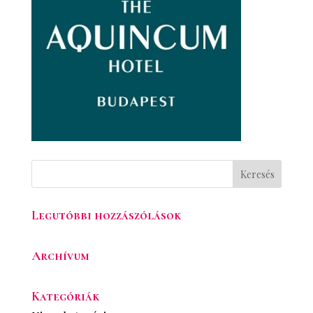
Legutóbbi hozzászólások
Archívum
Kategóriák