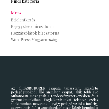
Nincs kategória
Meta
Bejelentkezés
Bejegyzések hírcsatorna
Hozzászólások hírcsatorna
WordPress Magyarország
Az ÓRIÁSBUBORÉK csapata tapasztalt, szakértő
pedagógusokból álló animátor csapat, akik több éve
otthonosan mozognak a rendezvényszervezésben és a
gyermekmunkában. Foglalkozásunkat tekintve széles
spektrumban mozgunk a gyógypedagógustól a tanárig,
az egyetemistától a szociálpedagógusig. Közös bennünk a