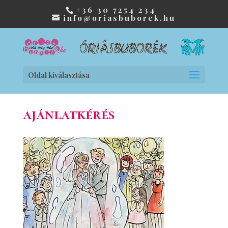
+36 30 7254 234
info@oriasbuborek.hu
Oldal kiválasztása
ajánlatkérés