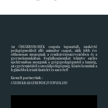
Az ÓRIÁSBUBORÉK csapata tapasztalt, szakértő
pedagógusokból álló animátor csapat, akik több éve
otthonosan mozognak a rendezvényszervezésben és a
gyermekmunkában. Foglalkozásunkat tekintve széles
spektrumban mozgunk a gyógypedagógustól a tanárig,
az egyetemistától a szociálpedagógusig. Közös bennünk a
legkisebbek iránti tisztelet és szeretet!
Kiemelt partnerünk: :
GYEREKBARATRENDEZVENYEK.HU
Videólejátszó