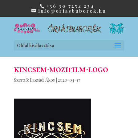
+36 30 7254 234
info@oriasbuborek.hu
Oldal kiválasztása
kincsem-mozifilm-logo
Szerző:
Lazsádi Ákos
|
2020-04-17