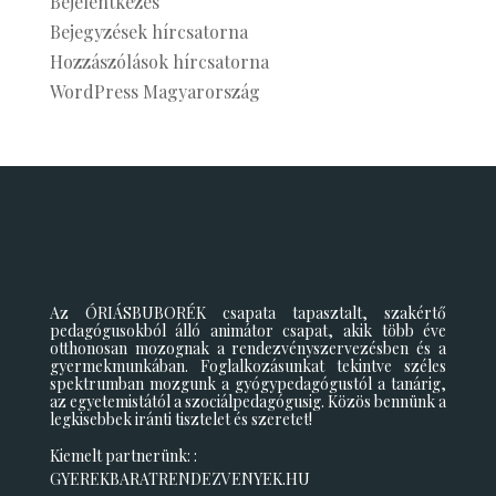
Bejelentkezés
Bejegyzések hírcsatorna
Hozzászólások hírcsatorna
WordPress Magyarország
Az ÓRIÁSBUBORÉK csapata tapasztalt, szakértő
pedagógusokból álló animátor csapat, akik több éve
otthonosan mozognak a rendezvényszervezésben és a
gyermekmunkában. Foglalkozásunkat tekintve széles
spektrumban mozgunk a gyógypedagógustól a tanárig,
az egyetemistától a szociálpedagógusig. Közös bennünk a
legkisebbek iránti tisztelet és szeretet!
Kiemelt partnerünk: :
GYEREKBARATRENDEZVENYEK.HU